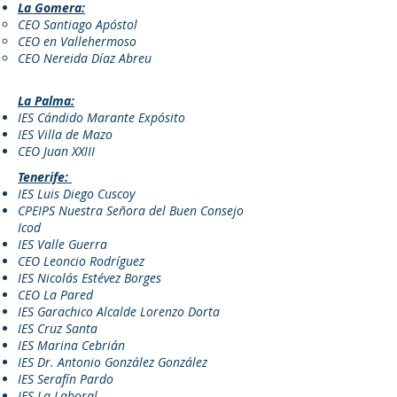
La Gomera:
CEO Santiago Apóstol
CEO en Vallehermoso
CEO Nereida Díaz Abreu
La Palma:
IES Cándido Marante Expósito
IES Villa de Mazo
CEO Juan XXIII
Tenerife:
IES Luis Diego Cuscoy
CPEIPS Nuestra Señora del Buen Consejo
Icod
IES Valle Guerra
CEO Leoncio Rodríguez
IES Nicolás Estévez Borges
CEO La Pared
IES Garachico Alcalde Lorenzo Dorta
IES Cruz Santa
IES Marina Cebrián
IES Dr. Antonio González González
IES Serafín Pardo
IES La Laboral