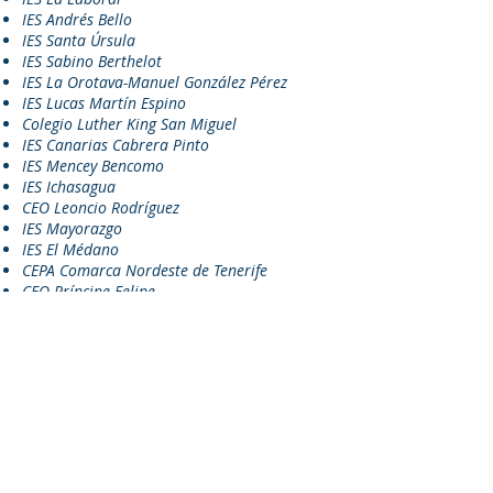
IES Andrés Bello
IES Santa Úrsula
IES Sabino Berthelot
IES La Orotava-Manuel González Pérez
IES Lucas Martín Espino
Colegio Luther King San Miguel
IES Canarias Cabrera Pinto
IES Mencey Bencomo
IES Ichasagua
CEO Leoncio Rodríguez
IES Mayorazgo
IES El Médano
CEPA Comarca Nordeste de Tenerife
CEO Príncipe Felipe
CIFP La Laguna
IES Los Realejos
IES San Andrés
IES Arico
IES Telesforo Puerto de la Cruz
IES El Tanque
IES Agustín de Betancourt
Gran Canaria:
CPEIPS Nuestra Señora del
Rosario Agüimes